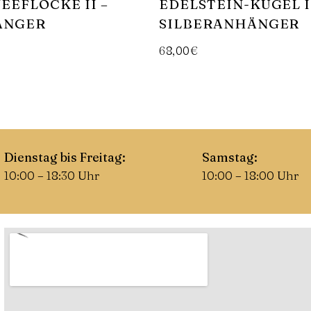
EEFLOCKE II –
EDELSTEIN-KUGEL 
ÄNGER
SILBERANHÄNGER
68,00
€
In Den Warenkorb
Dienstag bis Freitag:
Samstag:
10:00 – 18:30 Uhr
10:00 – 18:00 Uhr