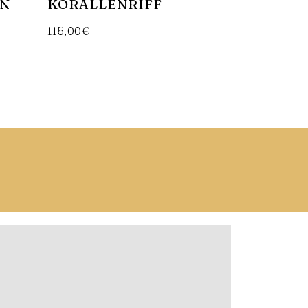
IN
KORALLENRIFF
115,00
€
In Den Warenkorb