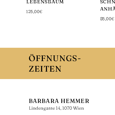
LEBENSBAUM
SCHN
ANH
125,00
€
85,00
€
In Den Warenkorb
In Den Warenkorb
ÖFFNUNGS-
ZEITEN
BARBARA HEMMER
Lindengasse 14, 1070 Wien